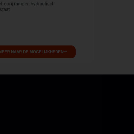
ef oprij rampen hydraulisch
staat
MEER NAAR DE MOGELIJKHEDEN