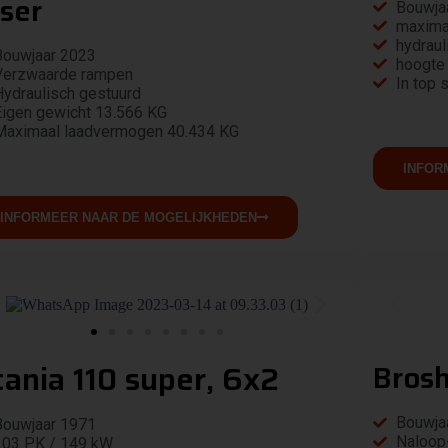
ser
Bouwja
maximaa
hydraul
Bouwjaar 2023
hoogte
Verzwaarde rampen
In top 
Hydraulisch gestuurd
Eigen gewicht 13.566 KG
Maximaal laadvermogen 40.434 KG
INFOR
INFORMEER NAAR DE MOGELIJKHEDEN
ania 110 super, 6x2
Brosh
Bouwja
Bouwjaar 1971
Naloop
203 PK / 149 kW