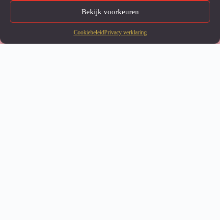
Bekijk voorkeuren
Onze website maakt gebruik
GA
van cookies om u een betere
AKOORD
gebruikerservaring te bieden.
Cookiebeleid
Privacy verklaring
DEEL DIT BERICHT